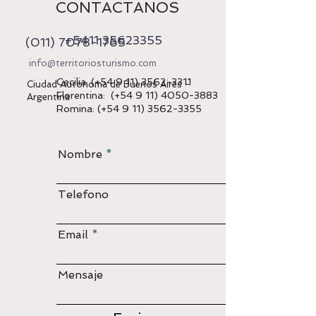
CONTACTANOS
+5411 35623355
(011) 7078-1765
info@territoriosturismo.com
Cecilia: (+54 9 11)
3562-3311
Ciudad Autonoma de Buenos Aires -
Florentina: (+54
9 11) 4050-3883
Argentina
Romina: (+54
9 11) 3562-3355
Nombre
Telefono
Email
Mensaje